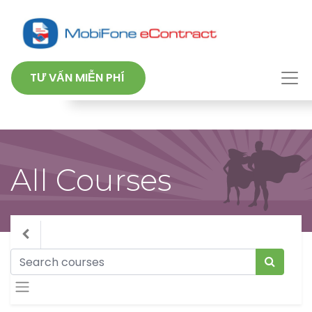
TƯ VẤN MIỄN PHÍ
All Courses