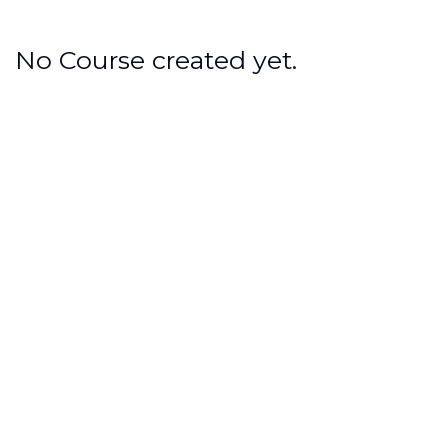
No Course created yet.
LIÊN KẾT
Giới thiệu
Tính năng
Bảng giá
Liên hệ
GIỚI THIỆU
là giải pháp
MobiFone eContract
hỗ trợ các bên tham